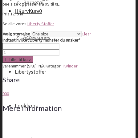
Børnetøj
one size og passer fra XS til XL.
Kurv
Kurv
0
Pris 1275 kr.
Se alle vores
Liberty Stoffer
Vælg størrelse
Clear
Accessories
(required)
Indtast hvilket Liberty mønster du ønsker
*
Din kurv er tom
Kimono
quantity
Tilføj til kurv
Varenummer (SKU):
N/A
Kategori:
Kvinder
Libertystoffer
Share
0
0
0
Lookbook
Mere information