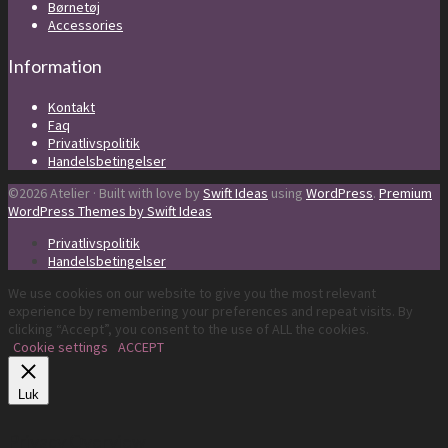
Børnetøj
Accessories
Information
Kontakt
Faq
Privatlivspolitik
Handelsbetingelser
©2026 Atelier · Built with love by
Swift Ideas
using
WordPress
.
Premium
WordPress Themes by Swift Ideas
Privatlivspolitik
Handelsbetingelser
We use cookies on our website to give you the most relevant
experience by remembering your preferences and repeat visits. By
clicking “Accept”, you consent to the use of ALL the cookies.
Cookie settings
ACCEPT
Luk
Privacy Overview