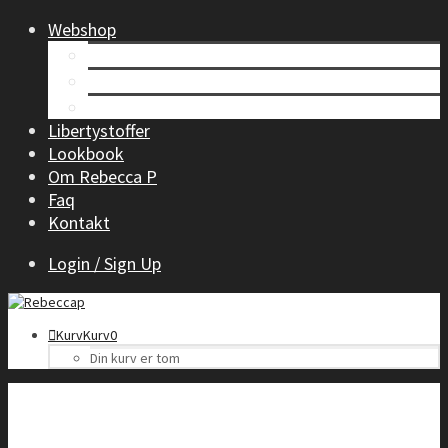
Webshop
Tøj til kvinder
Børnetøj
Accessories
Libertystoffer
Lookbook
Om Rebecca P
Faq
Kontakt
Login / Sign Up
Kurv
Kurv
0
Din kurv er tom