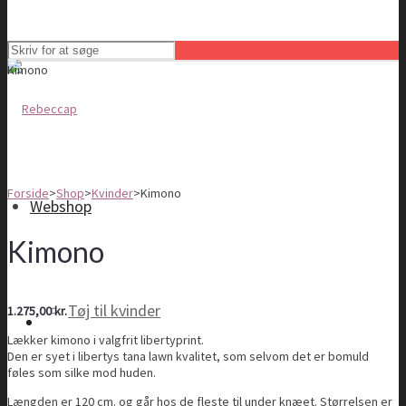
Kimono
Forside
>
Shop
>
Kvinder
>
Kimono
Webshop
Kimono
Tøj til kvinder
1.275,00
kr.
Lækker kimono i valgfrit libertyprint.
Den er syet i libertys tana lawn kvalitet, som selvom det er bomuld
føles som silke mod huden.
Længden er 120 cm. og går hos de fleste til under knæet. Størrelsen er