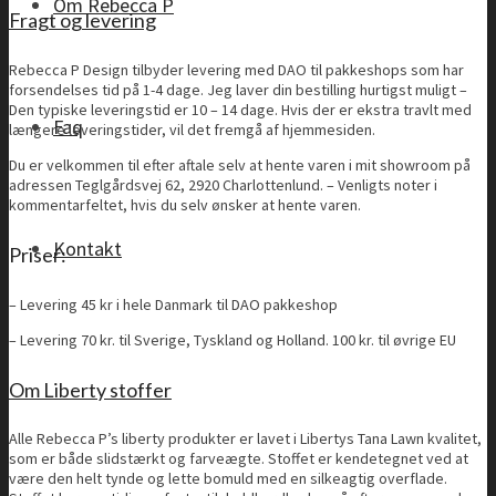
Om Rebecca P
Fragt og levering
Rebecca P Design tilbyder levering med DAO til pakkeshops som har
forsendelses tid på 1-4 dage. Jeg laver din bestilling hurtigst muligt –
Den typiske leveringstid er 10 – 14 dage. Hvis der er ekstra travlt med
Faq
længere leveringstider, vil det fremgå af hjemmesiden.
Du er velkommen til efter aftale selv at hente varen i mit showroom på
adressen Teglgårdsvej 62, 2920 Charlottenlund. – Venligts noter i
kommentarfeltet, hvis du selv ønsker at hente varen.
Kontakt
Priser:
– Levering 45 kr i hele Danmark til DAO pakkeshop
– Levering 70 kr. til Sverige, Tyskland og Holland. 100 kr. til øvrige EU
Om Liberty stoffer
Alle Rebecca P’s liberty produkter er lavet i Libertys Tana Lawn kvalitet,
som er både slidstærkt og farveægte. Stoffet er kendetegnet ved at
være den helt tynde og lette bomuld med en silkeagtig overflade.