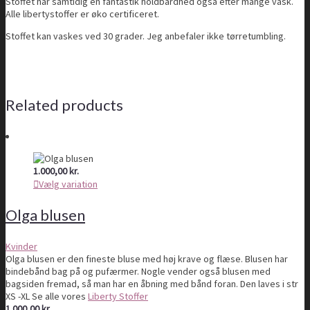
Stoffet har samtidig en fantastik holdbardhed også efter mange vask.
Alle libertystoffer er øko certificeret.
Stoffet kan vaskes ved 30 grader. Jeg anbefaler ikke tørretumbling.
Related products
1.000,00
kr.
Vælg variation
Olga blusen
Kvinder
Olga blusen er den fineste bluse med høj krave og flæse. Blusen har
bindebånd bag på og pufærmer. Nogle vender også blusen med
bagsiden fremad, så man har en åbning med bånd foran. Den laves i str
XS -XL Se alle vores
Liberty Stoffer
1.000,00
kr.