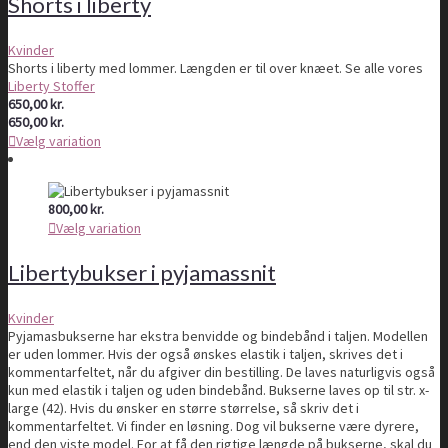
Shorts i liberty
Kvinder
Shorts i liberty med lommer. Længden er til over knæet. Se alle vores
Liberty Stoffer
650,00
kr.
650,00
kr.
Vælg variation
800,00
kr.
Vælg variation
Libertybukser i pyjamassnit
Kvinder
Pyjamasbukserne har ekstra benvidde og bindebånd i taljen. Modellen
er uden lommer. Hvis der også ønskes elastik i taljen, skrives det i
kommentarfeltet, når du afgiver din bestilling. De laves naturligvis også
kun med elastik i taljen og uden bindebånd. Bukserne laves op til str. x-
large (42). Hvis du ønsker en større størrelse, så skriv det i
kommentarfeltet. Vi finder en løsning. Dog vil bukserne være dyrere,
end den viste model. For at få den rigtige længde på bukserne, skal du