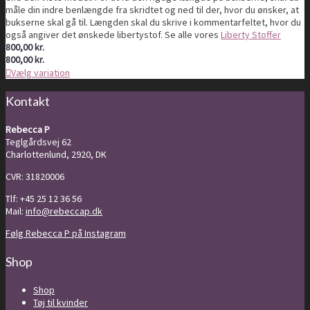
måle din indre benlængde fra skridtet og ned til der, hvor du ønsker, at
bukserne skal gå til. Længden skal du skrive i kommentarfeltet, hvor du
også angiver det ønskede libertystof. Se alle vores
Liberty Stoffer
800,00
kr.
800,00
kr.
Vælg variation
Kontakt
Rebecca P
Teglgårdsvej 62
Charlottenlund, 2920, DK
CVR: 31820006
Tlf: +45 25 12 36 56
Mail:
info@rebeccap.dk
Følg Rebecca P på Instagram
Shop
Shop
Tøj til kvinder