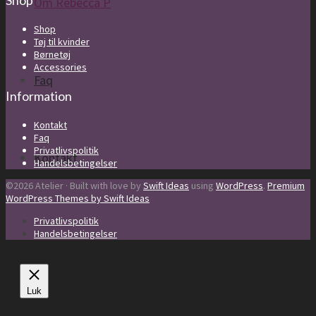
Om Rebecca P
Shop
Tøj til kvinder
Børnetøj
Accessories
Faq
Information
Kontakt
Faq
Privatlivspolitik
Kontakt
Handelsbetingelser
©2026 Atelier · Built with love by
Swift Ideas
using
WordPress
.
Premium
WordPress Themes by Swift Ideas
Privatlivspolitik
Handelsbetingelser
Luk