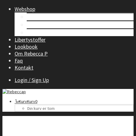
Webshop
Tøj til kvinder
Børnetøj
Accessories
Libertystoffer
Lookbook
Om Rebecca P
Faq
Kontakt
Login / Sign Up
Kurv
Kurv
0
Din kurv er tom