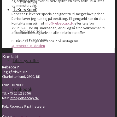
og accessories, hvor du selv spiller en aktiv rolle i bl.a. stof-
Børnetøj
og mønstervalg.
Kurv
Kurv
0
Rebecca P leverer specialdesignet tøj til meget lave priser.
Derfor laver jeg kun tøj på bestilling. Til gengæld kan du altid
kontakte mig på mail
info@rebeccap.dk
eller telefon
25123656. Bor du i nærheden, er du også altid velkommen til
Accessories
at komme forbi og selv se alle de lækre stoffer
Din kurv er tom
Du kan også følge Rebecca P på instagram
@Rebecca_p_design
Kontakt
Libertystoffer
Rebecca P
Teglgårdsvej 62
Charlottenlund, 2920, DK
CVR: 31820006
Lookbook
Tlf: +45 25 12 36 56
Mail:
info@rebeccap.dk
Følg Rebecca P på Instagram
Shop