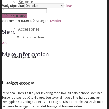
Børnetøj
Vælg størrelse
Clear
Kurv
Kurv
0
Lulu
skirt
Tilføj til kurv
quantity
Varenummer (SKU):
N/A
Kategori:
Kvinder
Accessories
Share
Din kurv er tom
0
0
0
Mere information
Libertystoffer
Fragt og levering
Lookbook
Rebecca P Design tilbyder levering med DAO til pakkeshops som har
forsendelses tid på 1-4 dage. Jeg laver din bestilling hurtigst muligt –
Den typiske leveringstid er 10 – 14 dage. Hvis der er ekstra travlt med
længere leveringstider, vil det fremgå af hjemmesiden.