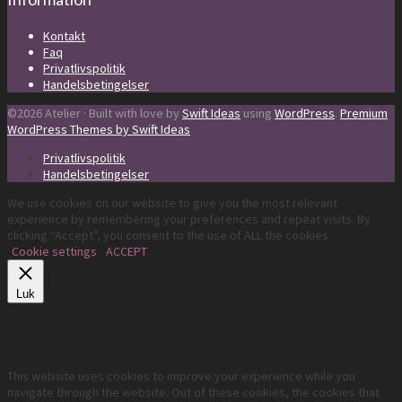
Kontakt
Faq
Privatlivspolitik
Handelsbetingelser
©2026 Atelier · Built with love by
Swift Ideas
using
WordPress
.
Premium
WordPress Themes by Swift Ideas
Privatlivspolitik
Handelsbetingelser
We use cookies on our website to give you the most relevant
experience by remembering your preferences and repeat visits. By
clicking “Accept”, you consent to the use of ALL the cookies.
Cookie settings
ACCEPT
Luk
Privacy Overview
This website uses cookies to improve your experience while you
navigate through the website. Out of these cookies, the cookies that