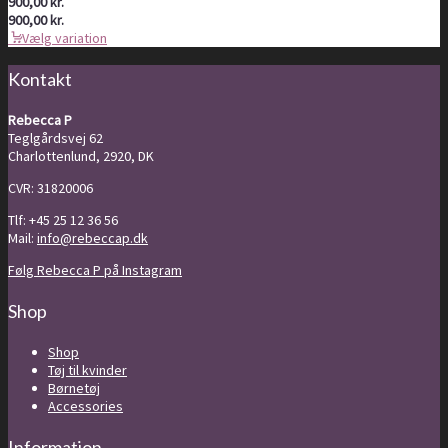
900,00
kr.
900,00
kr.
Vælg variation
Kontakt
Rebecca P
Teglgårdsvej 62
Charlottenlund, 2920, DK
CVR: 31820006
Tlf: +45 25 12 36 56
Mail:
info@rebeccap.dk
Følg Rebecca P på Instagram
Shop
Shop
Tøj til kvinder
Børnetøj
Accessories
Information