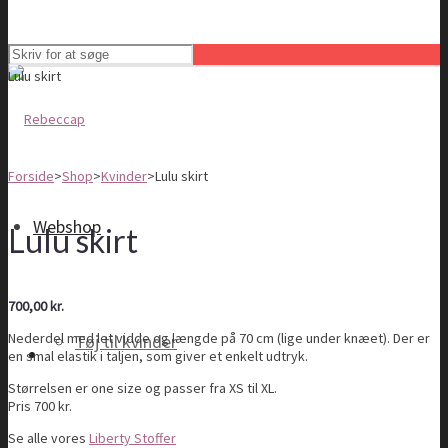
Lulu skirt
Forside
>
Shop
>
Kvinder
>
Lulu skirt
Webshop
Lulu skirt
700,00
kr.
Nederdel med let vidde og længde på 70 cm (lige under knæet). Der er
Tøj til kvinder
en smal elastik i taljen, som giver et enkelt udtryk.
Størrelsen er one size og passer fra XS til XL.
Pris 700 kr.
Se alle vores
Liberty Stoffer