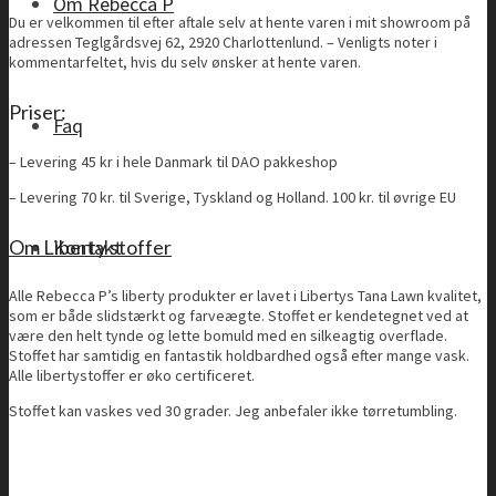
Om Rebecca P
Du er velkommen til efter aftale selv at hente varen i mit showroom på
adressen Teglgårdsvej 62, 2920 Charlottenlund. – Venligts noter i
kommentarfeltet, hvis du selv ønsker at hente varen.
Priser:
Faq
– Levering 45 kr i hele Danmark til DAO pakkeshop
– Levering 70 kr. til Sverige, Tyskland og Holland. 100 kr. til øvrige EU
Om Liberty stoffer
Kontakt
Alle Rebecca P’s liberty produkter er lavet i Libertys Tana Lawn kvalitet,
som er både slidstærkt og farveægte. Stoffet er kendetegnet ved at
være den helt tynde og lette bomuld med en silkeagtig overflade.
Stoffet har samtidig en fantastik holdbardhed også efter mange vask.
Alle libertystoffer er øko certificeret.
Stoffet kan vaskes ved 30 grader. Jeg anbefaler ikke tørretumbling.