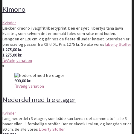
Kimono
Kvinder
Lækker kimono i valgfrit libertyprint. Den er syet i libertys tana lawn
kvalitet, som selvom det er bomuld føles som silke mod huden.
Længden er 120 cm. og går hos de fleste til under knæet. Størrelsen er
one size og passer fra XS til XL. Pris 1275 kr. Se alle vores
Liberty Stoffer
1.275,00
kr.
1.275,00
kr.
Vælg variation
900,00
kr.
Vælg variation
Nederdel med tre etager
Kvinder
Lang nederdel i 3 etager, som både kan laves i det samme stof i alle 3
baner eller i 3 forskellige stoffer. Der er elastik i taljen, og længden er ca
90 cm. Se alle vores
Liberty Stoffer