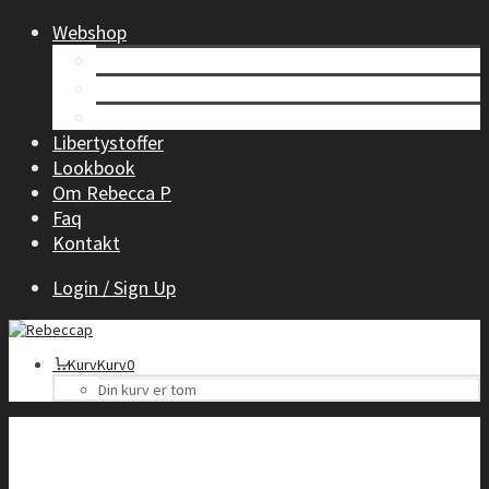
Webshop
Tøj til kvinder
Børnetøj
Accessories
Libertystoffer
Lookbook
Om Rebecca P
Faq
Kontakt
Login / Sign Up
Kurv
Kurv
0
Din kurv er tom