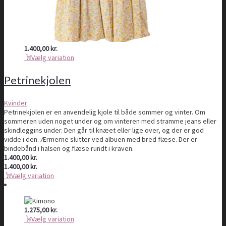
1.400,00
kr.
Vælg variation
Petrinekjolen
Kvinder
Petrinekjolen er en anvendelig kjole til både sommer og vinter. Om
sommeren uden noget under og om vinteren med stramme jeans eller
skindleggins under. Den går til knæet eller lige over, og der er god
vidde i den. Ærmerne slutter ved albuen med bred flæse. Der er
bindebånd i halsen og flæse rundt i kraven.
1.400,00
kr.
1.400,00
kr.
Vælg variation
1.275,00
kr.
Vælg variation