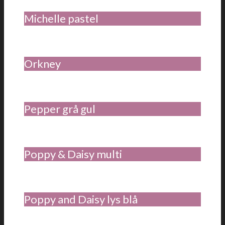
Michelle pastel
Orkney
Pepper grå gul
Poppy & Daisy multi
Poppy and Daisy lys blå