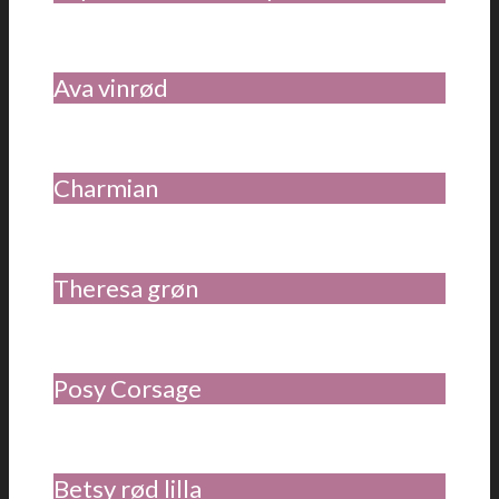
Ava vinrød
Charmian
Theresa grøn
Posy Corsage
Betsy rød lilla