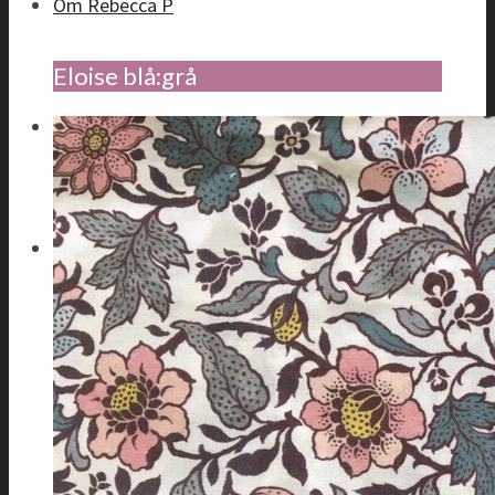
Om Rebecca P
Eloise blå:grå
Faq
Kontakt