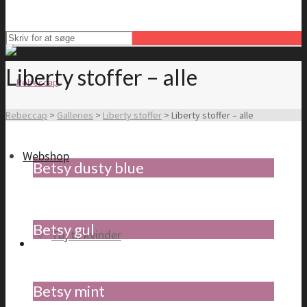
Liberty stoffer – alle
Rebeccap
>
Galleries
>
Liberty stoffer
>
Liberty stoffer – alle
Webshop
Betsy dusty blue
Betsy gul
Tøj til kvinder
Betsy mint