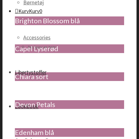
Børnetøj
Kurv
Kurv
0
Brighton Blossom blå
Accessories
Capel Lyserød
Din kurv er tom
Libertystoffer
Chiara sort
Devon Petals
Lookbook
Edenham blå