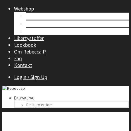
Webshop
Tøj til kvinder
Børnetøj
Accessories
Libertystoffer
Lookbook
Om Rebecca P
Faq
Kontakt
Login / Sign Up
Kurv
Kurv
0
Din kurv er tom