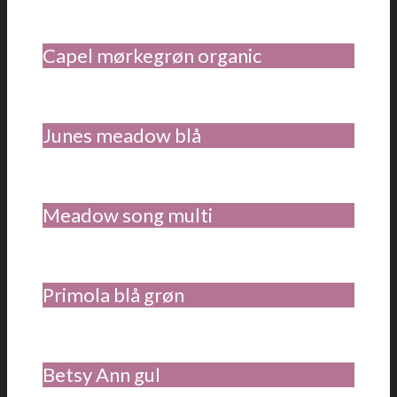
Capel mørkegrøn organic
Junes meadow blå
Meadow song multi
Primola blå grøn
Betsy Ann gul