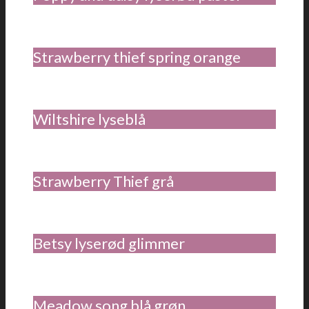
Strawberry thief spring orange
Wiltshire lyseblå
Strawberry Thief grå
Betsy lyserød glimmer
Meadow song blå grøn