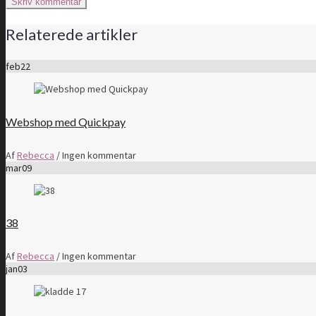
Relaterede artikler
feb
22
Webshop med Quickpay
Af
Rebecca
/
Ingen kommentar
mar
09
38
Af
Rebecca
/
Ingen kommentar
jan
03