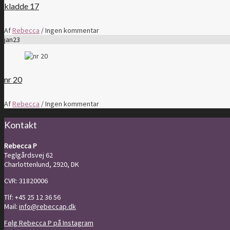
kladde 17
Af
Rebecca
/
Ingen kommentar
jan
23
nr 20
Af
Rebecca
/
Ingen kommentar
Kontakt
Rebecca P
Teglgårdsvej 62
Charlottenlund, 2920, DK
CVR: 31820006
Tlf: +45 25 12 36 56
Mail:
info@rebeccap.dk
Følg Rebecca P på Instagram