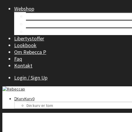
Webshop
Tøj til kvinder
Børnetøj
Accessories
Libertystoffer
Lookbook
Om Rebecca P
Faq
Kontakt
Login / Sign Up
Kurv
Kurv
0
Din kurv er tom