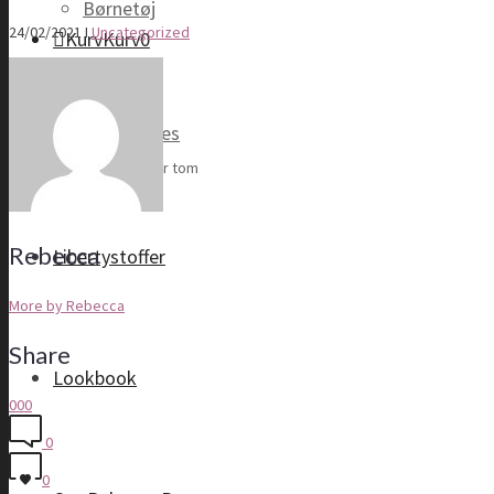
Børnetøj
24/02/2021
I
Uncategorized
Kurv
Kurv
0
Accessories
Din kurv er tom
Rebecca
Libertystoffer
More by Rebecca
Share
Lookbook
0
0
0
0
0