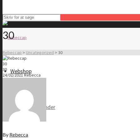
30
Rebeccap
>
Uncategorized
>
30
30
30
Webshop
24/02/2021
Rebecca
Tøj til kvinder
By
Rebecca