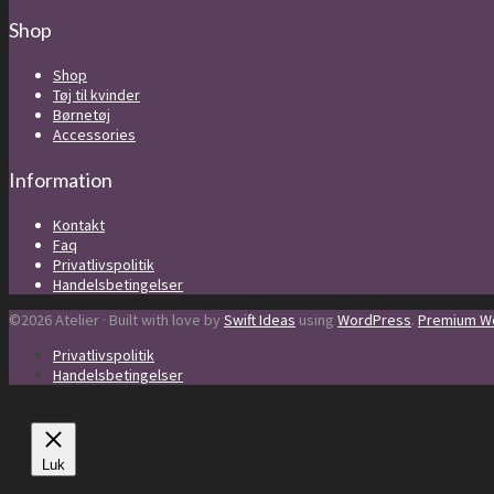
Shop
Shop
Tøj til kvinder
Børnetøj
Accessories
Information
Kontakt
Faq
Privatlivspolitik
Handelsbetingelser
©2026 Atelier · Built with love by
Swift Ideas
using
WordPress
.
Premium Wo
Privatlivspolitik
Handelsbetingelser
Luk