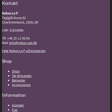
650,00 kr.
Kontakt
Rebecca P
Teglgårdsvej 62
Charlottenlund, 2920, DK
CVR: 31820006
Tlf: +45 25 12 36 56
Mail:
info@rebeccap.dk
Følg Rebecca P på Instagram
Shop
Shop
Tøj til kvinder
Børnetøj
Accessories
Information
Kontakt
Faq