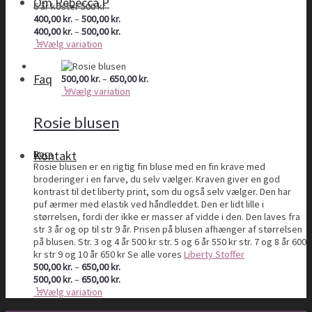
Om Rebecca P
6 år koster 500 kr
Prisinterval:
400,00
kr.
–
500,00
kr.
400,00 kr.
Prisinterval:
400,00
kr.
–
500,00
kr.
til
400,00 kr.
Vælg variation
500,00 kr.
til
500,00 kr.
Faq
Prisinterval:
500,00
kr.
–
650,00
kr.
500,00 kr.
Vælg variation
til
650,00 kr.
Rosie blusen
Børn
Kontakt
Rosie blusen er en rigtig fin bluse med en fin krave med
broderinger i en farve, du selv vælger. Kraven giver en god
kontrast til det liberty print, som du også selv vælger. Den har
puf ærmer med elastik ved håndleddet. Den er lidt lille i
størrelsen, fordi der ikke er masser af vidde i den. Den laves fra
str 3 år og op til str 9 år. Prisen på blusen afhænger af størrelsen
på blusen. Str. 3 og 4 år 500 kr str. 5 og 6 år 550 kr str. 7 og 8 år 600
kr str 9 og 10 år 650 kr Se alle vores
Liberty Stoffer
Prisinterval:
500,00
kr.
–
650,00
kr.
500,00 kr.
Prisinterval:
500,00
kr.
–
650,00
kr.
til
500,00 kr.
Vælg variation
650,00 kr.
til