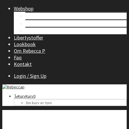
Webshop
Tøj til kvinder
Børnetøj
Accessories
Libertystoffer
Lookbook
Om Rebecca P
Faq
Kontakt
Login / Sign Up
Kurv
Kurv
0
Din kurv er tom