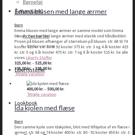
Børnetøj
til
525,00 kr.
Emma blusen med lange ærmer
Kurv
Kurv
0
Børn
Emma blusen med lange ærmer er samme model som Emma
Accessories
blusen. Den har blot lange ærmer med elastik ved håndleddet.
Prisen på blusen afhænger af størrelsen på blusen. str. 68 til 74
Din kurv er tom
koster 325 kr. str. 80 til 92 koster 375 kr. str. 3 og 4 år koster 425
kr. str. 5 og 6 år koster 475 kr. str. 7 og 8 år koster 525 kr. Se alle
vores
Liberty Stoffer
Prisinterval:
325,00
kr.
–
525,00
kr.
325,00 kr.
Prisinterval:
325,00
kr.
–
525,00
kr.
Libertystoffer
til
325,00 kr.
Vælg variation
525,00 kr.
til
525,00 kr.
Prisinterval:
400,00
kr.
–
500,00
kr.
400,00 kr.
Vælg variation
til
Lookbook
500,00 kr.
Ida kjolen med flæse
Børn
Den samme kjole som Idakjolen, blot med tilføjelse af en flæse i
ærmet. str. 68 og 74 koster 400 kr. str. 80 - 92 koster 450 kr. str. 3 -