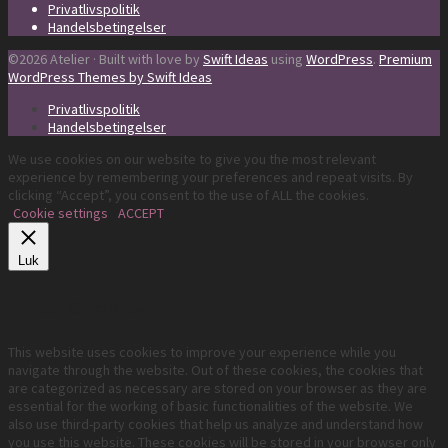
Privatlivspolitik
Handelsbetingelser
©2026 Atelier · Built with love by
Swift Ideas
using
WordPress
.
Premium
WordPress Themes by Swift Ideas
Privatlivspolitik
Handelsbetingelser
We use cookies on our website to give you the most relevant
experience by remembering your preferences and repeat visits. By
clicking “Accept”, you consent to the use of ALL the cookies.
Cookie settings
ACCEPT
Luk
Privacy Overview
This website uses cookies to improve your experience while you
navigate through the website. Out of these cookies, the cookies that
are categorized as necessary are stored on your browser as they are
essential for the working of basic functionalities of the website. We
also use third-party cookies that help us analyze and understand how
you use this website. These cookies will be stored in your browser only