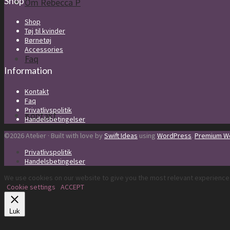
Shop
Om Rebecca P
Shop
Tøj til kvinder
Børnetøj
Accessories
Faq
Information
Kontakt
Faq
Privatlivspolitik
Kontakt
Handelsbetingelser
©2026 Atelier · Built with love by
Swift Ideas
using
WordPress
.
Premium Wo
Privatlivspolitik
Handelsbetingelser
We use cookies on our website to give you the most relevant experience 
Cookie settings
ACCEPT
Luk