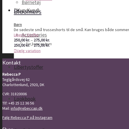
Børnetøj
til
275,00 kr.
Kurv
Kurv
0
Bloomers
Børn
De sødeste små trusseshorts til de små. Kan bruges både sommer og 
Accessories
Liberty Stoffer
Prisinterval:
250,00
kr.
–
275,00
kr.
Din kurv er tom
250,00 kr.
Prisinterval:
250,00
kr.
–
275,00
kr.
til
250,00 kr.
Vælg variation
275,00 kr.
til
275,00 kr.
Kontakt
Libertystoffer
Rebecca P
Teglgårdsvej 62
Charlottenlund, 2920, DK
CVR: 31820006
Lookbook
Tlf: +45 25 12 36 56
Mail:
info@rebeccap.dk
Følg Rebecca P på Instagram