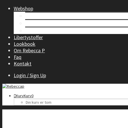
Webshop
Tøj til kvinder
Børnetøj
Accessories
Libertystoffer
Lookbook
Om Rebecca P
Faq
Kontakt
Login / Sign Up
Kurv
Kurv
0
Din kurv er tom