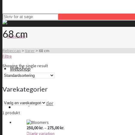
68 cm
Rebeccap
>
Varer
>
68 cm
Filtre
Showing the single result
Webshop
Varekategorier
Tøj til kvinder
1 produkt
Prisinterval:
250,00
kr.
–
275,00
kr.
250,00 kr.
Vælg variation