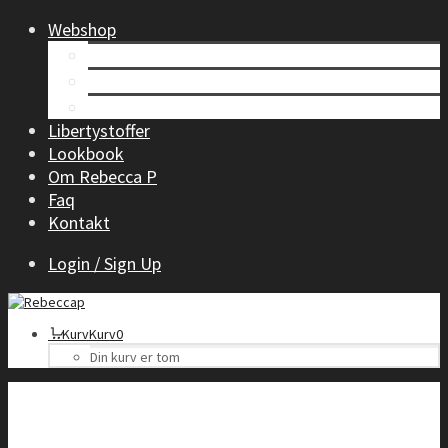
Webshop
Tøj til kvinder
Børnetøj
Accessories
Libertystoffer
Lookbook
Om Rebecca P
Faq
Kontakt
Login / Sign Up
Kurv
Kurv
0
Din kurv er tom