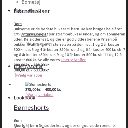
Børnetøj
til
600,00 kr.
Børnebukser
Kurv
Kurv
0
Børn
Bukserne er de bedste bukser til børn. De kan bruges hele året.
Accessories
Om vinteren med et par strømpebukser under, og om sommeren
uden. De sidder løst, og der er god vidde i benene Prisen på
Din kurv er tom
bukserne afhænger af størrelsen på dem. str. 1 og 2 år koster
300 kr. str. 3 og 4 år koster 350 kr. str. 5 og 6 år koster 400 kr. str. 7
og 8 år koster 450 kr. str. 9 og 10 år koster 500 kr. str. 11 og 12 år
koster 600 kr. Se alle vores
Liberty Stoffer
Prisinterval:
300,00
kr.
–
600,00
kr.
Libertystoffer
300,00 kr.
Prisinterval:
300,00
kr.
–
600,00
kr.
til
300,00 kr.
Vælg variation
600,00 kr.
til
600,00 kr.
Prisinterval:
275,00
kr.
–
400,00
kr.
275,00 kr.
Vælg variation
Lookbook
til
400,00 kr.
Børneshorts
Børn
Shorts til børn De sidder løst, og der er god vidde i benene