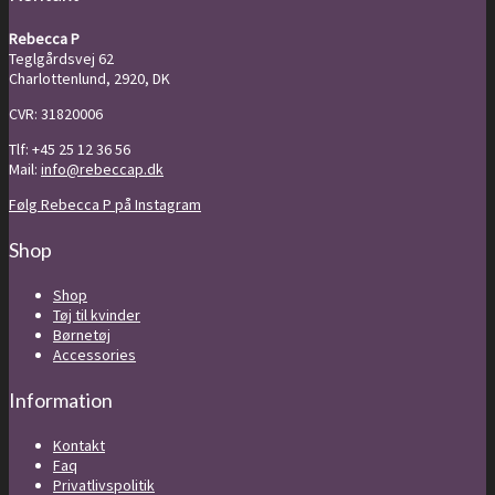
Rebecca P
Teglgårdsvej 62
Charlottenlund, 2920, DK
CVR: 31820006
Tlf: +45 25 12 36 56
Mail:
info@rebeccap.dk
Følg Rebecca P på Instagram
Shop
Shop
Tøj til kvinder
Børnetøj
Accessories
Information
Kontakt
Faq
Privatlivspolitik