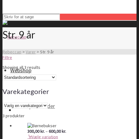
Str. 9 år
Rebeccap
>
Varer
>
Str. 9 år
Filtre
Showing all 3 results
Webshop
Varekategorier
Tøj til kvinder
3 produkter
Prisinterval:
300,00
kr.
–
600,00
kr.
300,00 kr.
Vælg variation