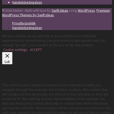
Handelsbetingelser
©2026 Atelier · Built with love by
Swift Ideas
using
WordPress
.
Premium
WordPress Themes by Swift Ideas
Privatlivspolitik
Handelsbetingelser
We use cookies on our website to give you the most relevant
experience by remembering your preferences and repeat visits. By
clicking “Accept”, you consent to the use of ALL the cookies.
Cookie settings
ACCEPT
Luk
Privacy Overview
This website uses cookies to improve your experience while you
navigate through the website. Out of these cookies, the cookies that
are categorized as necessary are stored on your browser as they are
essential for the working of basic functionalities of the website. We
also use third-party cookies that help us analyze and understand how
you use this website. These cookies will be stored in your browser only
with your consent. You also have the option to opt-out of these cookies.