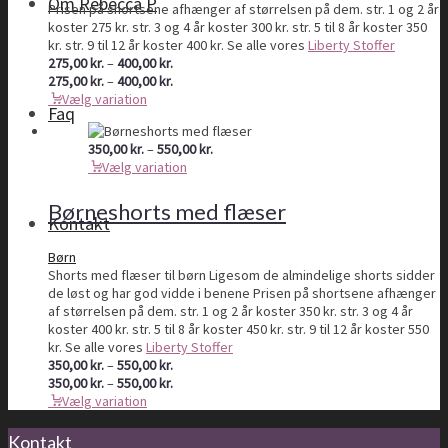
Om Rebecca P
Prisen på shortsene afhænger af størrelsen på dem. str. 1 og 2 år
koster 275 kr. str. 3 og 4 år koster 300 kr. str. 5 til 8 år koster 350
kr. str. 9 til 12 år koster 400 kr. Se alle vores
Liberty Stoffer
Prisinterval:
275,00
kr.
–
400,00
kr.
275,00 kr.
Prisinterval:
275,00
kr.
–
400,00
kr.
til
275,00 kr.
Vælg variation
Faq
400,00 kr.
til
400,00 kr.
Prisinterval:
350,00
kr.
–
550,00
kr.
350,00 kr.
Vælg variation
til
550,00 kr.
Børneshorts med flæser
Kontakt
Børn
Shorts med flæser til børn Ligesom de almindelige shorts sidder
de løst og har god vidde i benene Prisen på shortsene afhænger
af størrelsen på dem. str. 1 og 2 år koster 350 kr. str. 3 og 4 år
koster 400 kr. str. 5 til 8 år koster 450 kr. str. 9 til 12 år koster 550
kr. Se alle vores
Liberty Stoffer
Prisinterval:
350,00
kr.
–
550,00
kr.
350,00 kr.
Prisinterval:
350,00
kr.
–
550,00
kr.
til
350,00 kr.
Vælg variation
550,00 kr.
til
550,00 kr.
Kontakt