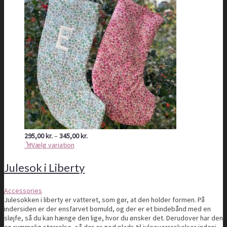
Prisinterval:
295,00
kr.
–
345,00
kr.
295,00 kr.
Vælg variation
til
345,00 kr.
Julesok i Liberty
Accessories
Julesokken i liberty er vatteret, som gør, at den holder formen. På
indersiden er der ensfarvet bomuld, og der er et bindebånd med en
sløjfe, så du kan hænge den lige, hvor du ønsker det. Derudover har den