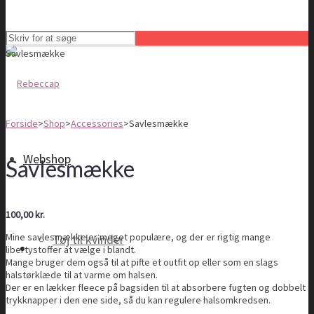
Savlesmække
Forside
>
Shop
>
Accessories
>
Savlesmække
Webshop
Savlesmække
100,00
kr.
Mine savlesmække er meget populære, og der er rigtig mange
Tøj til kvinder
libertystoffer at vælge i blandt.
Mange bruger dem også til at pifte et outfit op eller som en slags
halstørklæde til at varme om halsen.
Der er en lækker fleece på bagsiden til at absorbere fugten og dobbelt
trykknapper i den ene side, så du kan regulere halsomkredsen.