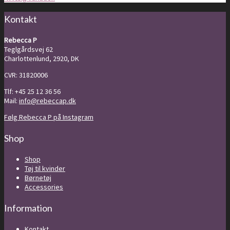
1.400,00 kr.
til
1.400,00 kr.
Kontakt
Rebecca P
Teglgårdsvej 62
Charlottenlund, 2920, DK
CVR: 31820006
Tlf: +45 25 12 36 56
Mail:
info@rebeccap.dk
Følg Rebecca P på Instagram
Shop
Shop
Tøj til kvinder
Børnetøj
Accessories
Information
Kontakt