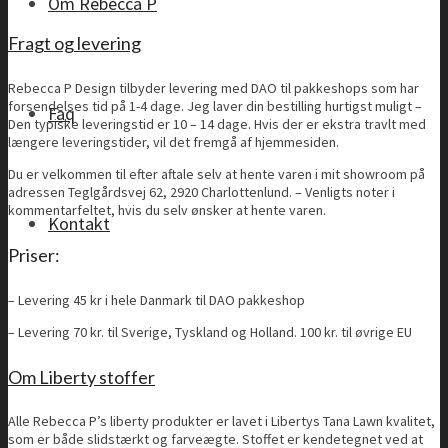
Om Rebecca P
Fragt og levering
Rebecca P Design tilbyder levering med DAO til pakkeshops som har
forsendelses tid på 1-4 dage. Jeg laver din bestilling hurtigst muligt –
Faq
Den typiske leveringstid er 10 – 14 dage. Hvis der er ekstra travlt med
længere leveringstider, vil det fremgå af hjemmesiden.
Du er velkommen til efter aftale selv at hente varen i mit showroom på
adressen Teglgårdsvej 62, 2920 Charlottenlund. – Venligts noter i
kommentarfeltet, hvis du selv ønsker at hente varen.
Kontakt
Priser:
– Levering 45 kr i hele Danmark til DAO pakkeshop
– Levering 70 kr. til Sverige, Tyskland og Holland. 100 kr. til øvrige EU
Om Liberty stoffer
Alle Rebecca P’s liberty produkter er lavet i Libertys Tana Lawn kvalitet,
som er både slidstærkt og farveægte. Stoffet er kendetegnet ved at