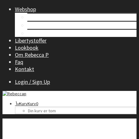
Webshop
Tøj til kvinder
Børnetøj
Accessories
Libertystoffer
Lookbook
Om Rebecca P
Faq
Kontakt
Login / Sign Up
Kurv
Kurv
0
Din kurv er tom