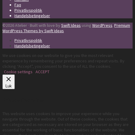
Faq
Privatlivspolitik
Handelsbetingelser
©2026 Atelier · Built with love by
Swift Ideas
using
WordPress
.
Premium
WordPress Themes by Swift Ideas
Privatlivspolitik
Handelsbetingelser
We use cookies on our website to give you the most relevant
experience by remembering your preferences and repeat visits. By
clicking “Accept”, you consent to the use of ALL the cookies.
Cookie settings
ACCEPT
Luk
Privacy Overview
This website uses cookies to improve your experience while you
navigate through the website. Out of these cookies, the cookies that
are categorized as necessary are stored on your browser as they are
essential for the working of basic functionalities of the website. We