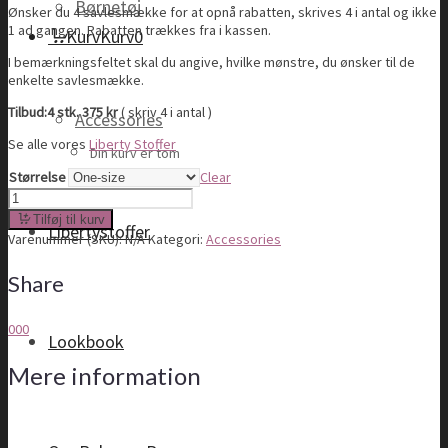
Børnetøj
Ønsker du 4 savlesmække for at opnå rabatten, skrives 4 i antal og ikke
1 ad gangen. Rabatten trækkes fra i kassen.
Kurv
Kurv
0
I bemærkningsfeltet skal du angive, hvilke mønstre, du ønsker til de
enkelte savlesmække.
Tilbud:4 stk. 375 kr
( skriv 4 i antal )
Accessories
Se alle vores
Liberty Stoffer
Din kurv er tom
Størrelse
Clear
Savlesmække
quantity
Tilføj til kurv
Libertystoffer
Varenummer (SKU):
N/A
Kategori:
Accessories
Share
0
0
0
Lookbook
Mere information