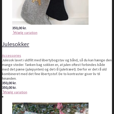
350,00
kr.
Vælg variation
Julesokker
Accessories
Julesok lavet i uldfilt med libertybogstav og bånd, så du kan hænge den
mange steder. Tanken bag sokken er, at julen oftest forbindes både
med det pæne (julepynten) og det rå (juletræet). Derfor er det rå uld
kombineret med det fine libertystof. De to kontraster giver liv til
hinanden.
350,00
kr.
350,00
kr.
Vælg variation