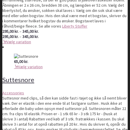
en rummelig størrelse, så der er god plads til juleoverraskelser indeni.
Åbningen er 2 x 26 cm, bredden 38 cm, og længden er 52 cm. Vælg det
libertystof, du ønsker, sokken skal laves i. Vælg om din sok skal være
med eller uden bogstav. Hvis den skal være med et bogstav, skriver du
i kommentarer hvilket bogstav du ønsker. Bogstavet laves i
råhvid/beige fleece. Se alle vores
Liberty Stoffer
Prisinterval:
295,00
kr.
–
345,00
kr.
295,00 kr.
Prisinterval:
295,00
kr.
–
345,00
kr.
til
295,00 kr.
Vælg variation
345,00 kr.
til
345,00 kr.
65,00
kr.
Vælg variation
Suttesnore
Accessories
Suttesnor med clips, så den kan sidde fast i tøjet og ikke så nemt bliver
væk. Der er elastik i den ene ende til at fastgøre sutten . Husk ikke at
efterlade din baby uden opsyn med suttesnor på. Suttesnoren måler 22
cm. fra clips til elastik. Prisen er - 1 stk 65 kr - 3 stk 175 kr - (husk at
skrive 3 i antal) Rabatten ved køb af 3 stk. fratrækkes i kassen. Du skal
skrive 3 i antal for at opnå rabatten på 20 kr.. Hvis du skriver 6, opnår du
rabat på 40 kr. osv. Angiv ønsker til stofvalg i bemærkningsfeltet. Se alle