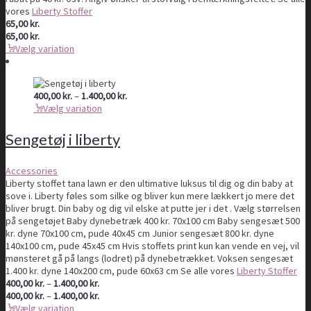
vores
Liberty Stoffer
65,00
kr.
65,00
kr.
Vælg variation
Prisinterval:
400,00
kr.
–
1.400,00
kr.
400,00 kr.
Vælg variation
til
1.400,00 kr.
Sengetøj i liberty
Accessories
Liberty stoffet tana lawn er den ultimative luksus til dig og din baby at
sove i. Liberty føles som silke og bliver kun mere lækkert jo mere det
bliver brugt. Din baby og dig vil elske at putte jer i det . Vælg størrelsen
på sengetøjet Baby dynebetræk 400 kr. 70x100 cm Baby sengesæt 500
kr. dyne 70x100 cm, pude 40x45 cm Junior sengesæt 800 kr. dyne
140x100 cm, pude 45x45 cm Hvis stoffets print kun kan vende en vej, vil
mønsteret gå på langs (lodret) på dynebetrækket. Voksen sengesæt
1.400 kr. dyne 140x200 cm, pude 60x63 cm Se alle vores
Liberty Stoffer
Prisinterval:
400,00
kr.
–
1.400,00
kr.
400,00 kr.
Prisinterval:
400,00
kr.
–
1.400,00
kr.
til
400,00 kr.
Vælg variation