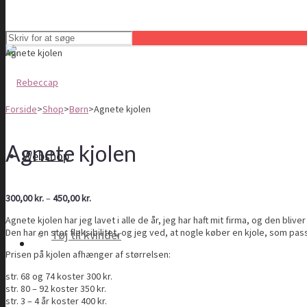
Agnete kjolen
Forside
>
Shop
>
Børn
>
Agnete kjolen
Agnete kjolen
Webshop
Prisinterval:
300,00
kr.
–
450,00
kr.
300,00 kr.
Agnete kjolen har jeg lavet i alle de år, jeg har haft mit firma, og den bli
til
Den har en stor fleksibilitet, og jeg ved, at nogle køber en kjole, som pa
Tøj til kvinder
450,00 kr.
Prisen på kjolen afhænger af størrelsen:
str. 68 og 74 koster 300 kr.
str. 80 – 92 koster 350 kr.
str. 3 – 4 år koster 400 kr.