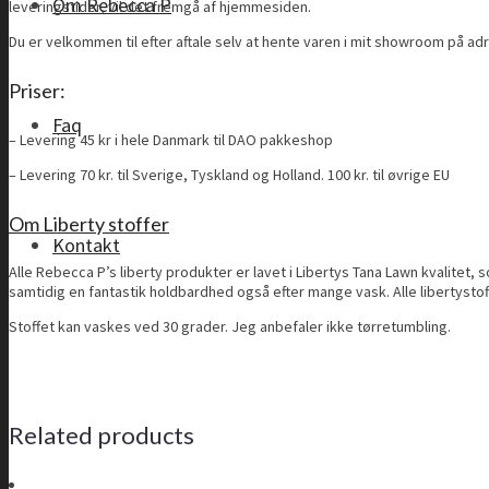
Om Rebecca P
leveringstider, vil det fremgå af hjemmesiden.
Du er velkommen til efter aftale selv at hente varen i mit showroom på ad
Priser:
Faq
– Levering 45 kr i hele Danmark til DAO pakkeshop
– Levering 70 kr. til Sverige, Tyskland og Holland. 100 kr. til øvrige EU
Om Liberty stoffer
Kontakt
Alle Rebecca P’s liberty produkter er lavet i Libertys Tana Lawn kvalitet
samtidig en fantastik holdbardhed også efter mange vask. Alle libertystoff
Stoffet kan vaskes ved 30 grader. Jeg anbefaler ikke tørretumbling.
Related products