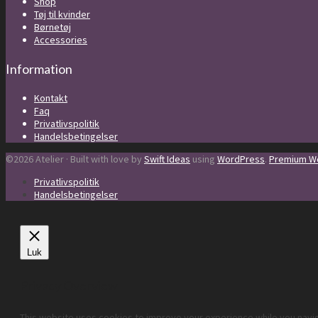
Shop
Tøj til kvinder
Børnetøj
Accessories
Information
Kontakt
Faq
Privatlivspolitik
Handelsbetingelser
©2026 Atelier · Built with love by
Swift Ideas
using
WordPress
.
Premium Wo
Privatlivspolitik
Handelsbetingelser
Luk
Privacy Overview
This website uses cookies to improve your experience while you navig