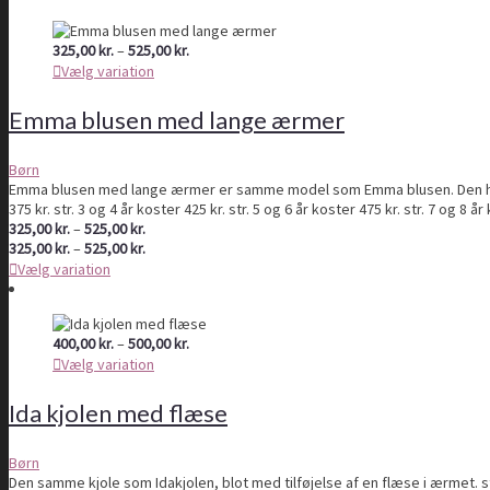
Prisinterval:
325,00
kr.
–
525,00
kr.
325,00 kr.
Vælg variation
til
525,00 kr.
Emma blusen med lange ærmer
Børn
Emma blusen med lange ærmer er samme model som Emma blusen. Den har blot
375 kr. str. 3 og 4 år koster 425 kr. str. 5 og 6 år koster 475 kr. str. 7 og 8 å
Prisinterval:
325,00
kr.
–
525,00
kr.
325,00 kr.
Prisinterval:
325,00
kr.
–
525,00
kr.
til
325,00 kr.
Vælg variation
525,00 kr.
til
525,00 kr.
Prisinterval:
400,00
kr.
–
500,00
kr.
400,00 kr.
Vælg variation
til
500,00 kr.
Ida kjolen med flæse
Børn
Den samme kjole som Idakjolen, blot med tilføjelse af en flæse i ærmet. str. 