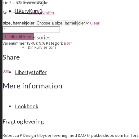
Børnetøj
str. 5 – 6 år koster 450 kr.
Kurv
Kurv
0
Se alle vores
Liberty Stoffer
size, børnekjoler
Clear
Agnete
kjolen
Accessories
Tilføj til kurv
quantity
Varenummer (SKU):
N/A
Kategori:
Børn
Din kurv er tom
Share
0
0
0
Libertystoffer
Mere information
Lookbook
Fragt og levering
Rebecca P Design tilbyder levering med DAO til pakkeshops som har forsend