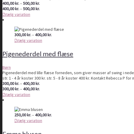
Prisinterval:
400,00
kr.
–
500,00
kr.
400,00 kr.
Prisinterval:
400,00
kr.
–
500,00
kr.
til
400,00 kr.
Vælg variation
500,00 kr.
til
500,00 kr.
Prisinterval:
300,00
kr.
–
400,00
kr.
300,00 kr.
Vælg variation
til
400,00 kr.
Pigenederdel med flæse
Børn
Pigenederdel med lille flæse forneden, som giver masser af swing i nederd
str. 1 - 4 år koster 300 kr. str. 5 - 8 år koster 400 kr. Kontakt Rebecca P f
Prisinterval:
300,00
kr.
–
400,00
kr.
300,00 kr.
Prisinterval:
300,00
kr.
–
400,00
kr.
til
300,00 kr.
Vælg variation
400,00 kr.
til
400,00 kr.
Prisinterval:
250,00
kr.
–
400,00
kr.
250,00 kr.
Vælg variation
til
400,00 kr.
Emma blusen