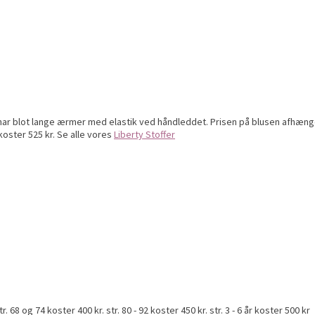
 lange ærmer med elastik ved håndleddet. Prisen på blusen afhænger af stø
r koster 525 kr. Se alle vores
Liberty Stoffer
68 og 74 koster 400 kr. str. 80 - 92 koster 450 kr. str. 3 - 6 år koster 500 kr