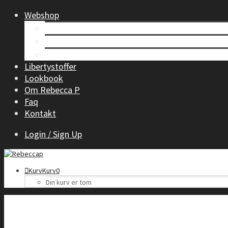
Webshop
Tøj til kvinder
Børnetøj
Accessories
Libertystoffer
Lookbook
Om Rebecca P
Faq
Kontakt
Login / Sign Up
Kurv
Kurv
0
Din kurv er tom