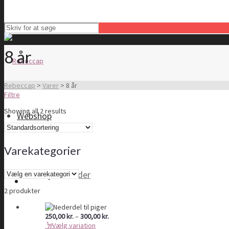
8 år
Rebeccap
>
Varer
>
8 år
Filtre
Showing all 2 results
Webshop
Varekategorier
Tøj til kvinder
2 produkter
Prisinterval:
250,00
kr.
–
300,00
kr.
250,00 kr.
Vælg variation