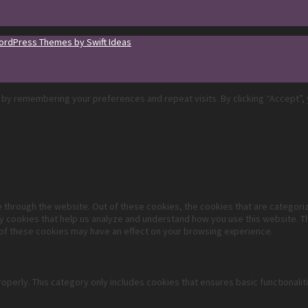
rdPress Themes by Swift Ideas
by remembering your preferences and repeat visits. By clicking “Accept”, 
 through the website. Out of these cookies, the cookies that are categori
rty cookies that help us analyze and understand how you use this website. T
 of these cookies may have an effect on your browsing experience.
operly. This category only includes cookies that ensures basic functionali