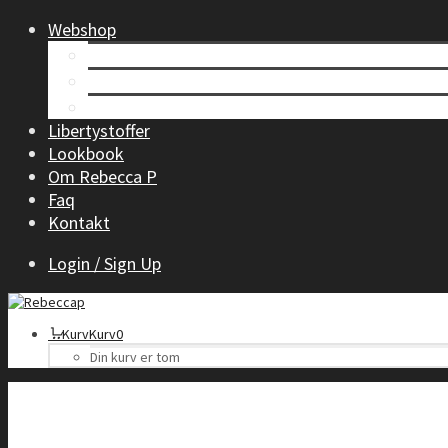
Webshop
Tøj til kvinder
Børnetøj
Accessories
Libertystoffer
Lookbook
Om Rebecca P
Faq
Kontakt
Login / Sign Up
Kurv
Kurv
0
Din kurv er tom