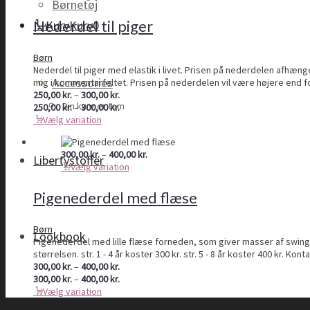
Børnetøj
til
300,00 kr.
Nederdel til piger
Kurv
Kurv
0
Børn
Nederdel til piger med elastik i livet. Prisen på nederdelen afhænger a
Accessories
mig i kommentarfeltet. Prisen på nederdelen vil være højere end f
Prisinterval:
250,00
kr.
–
300,00
kr.
Din kurv er tom
250,00 kr.
Prisinterval:
250,00
kr.
–
300,00
kr.
til
250,00 kr.
Vælg variation
300,00 kr.
til
300,00 kr.
Prisinterval:
300,00
kr.
–
400,00
kr.
Libertystoffer
300,00 kr.
Vælg variation
til
400,00 kr.
Pigenederdel med flæse
Børn
Lookbook
Pigenederdel med lille flæse forneden, som giver masser af swing i
størrelsen. str. 1 - 4 år koster 300 kr. str. 5 - 8 år koster 400 kr. 
Prisinterval:
300,00
kr.
–
400,00
kr.
300,00 kr.
Prisinterval:
300,00
kr.
–
400,00
kr.
til
300,00 kr.
Vælg variation
400,00 kr.
til