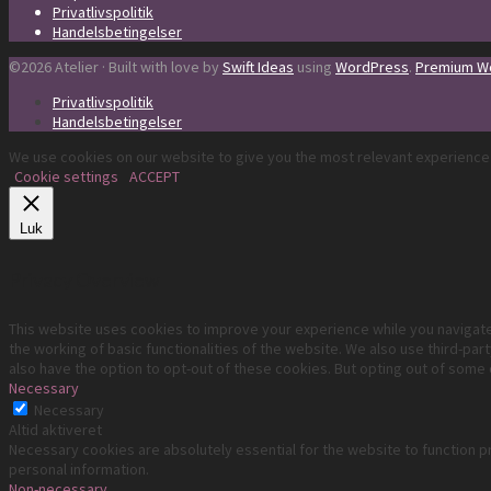
Privatlivspolitik
Handelsbetingelser
©2026 Atelier · Built with love by
Swift Ideas
using
WordPress
.
Premium Wo
Privatlivspolitik
Handelsbetingelser
We use cookies on our website to give you the most relevant experience 
Cookie settings
ACCEPT
Luk
Privacy Overview
This website uses cookies to improve your experience while you navigate
the working of basic functionalities of the website. We also use third-pa
also have the option to opt-out of these cookies. But opting out of some
Necessary
Necessary
Altid aktiveret
Necessary cookies are absolutely essential for the website to function pr
personal information.
Non-necessary