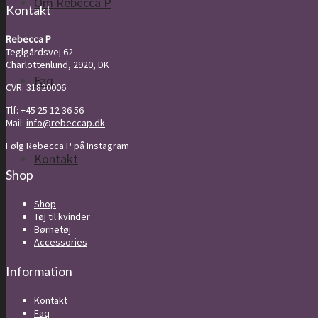
Om Rebecca P
400,00 kr.
Kontakt
Rebecca P
Teglgårdsvej 62
Charlottenlund, 2920, DK
Faq
CVR: 31820006
Tlf: +45 25 12 36 56
Mail:
info@rebeccap.dk
Følg Rebecca P på Instagram
Kontakt
Shop
Shop
Tøj til kvinder
Børnetøj
Accessories
Information
Kontakt
Faq